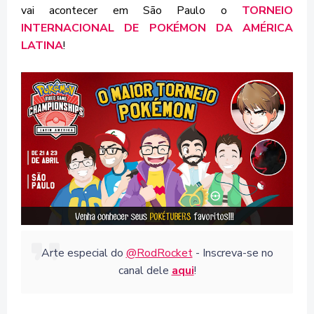
vai acontecer em São Paulo o
TORNEIO
INTERNACIONAL DE POKÉMON DA AMÉRICA
LATINA
!
Arte especial do
@RodRocket
- Inscreva-se no
canal dele
aqui
!