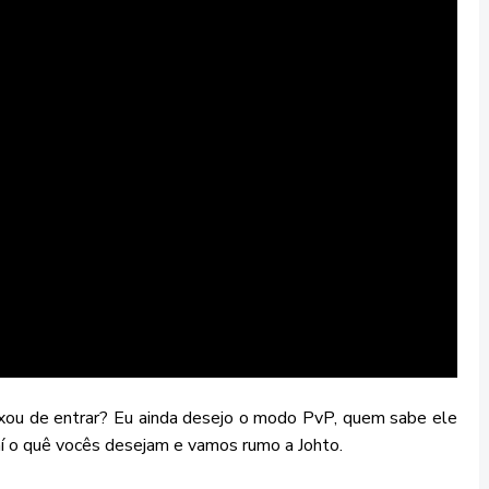
eixou de entrar? Eu ainda desejo o modo PvP, quem sabe ele
í o quê vocês desejam e vamos rumo a Johto.