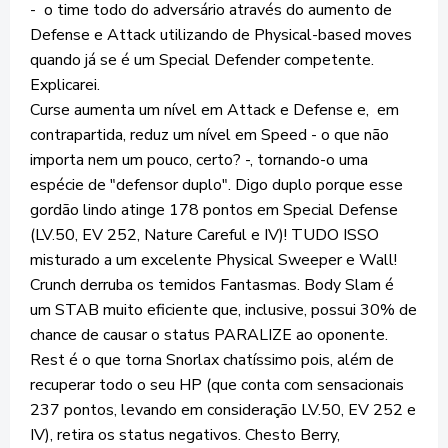
- o time todo do adversário através do aumento de
Defense e Attack utilizando de Physical-based moves
quando já se é um Special Defender competente.
Explicarei.
Curse aumenta um nível em Attack e Defense e, em
contrapartida, reduz um nível em Speed - o que não
importa nem um pouco, certo? -, tornando-o uma
espécie de "defensor duplo". Digo duplo porque esse
gordão lindo atinge 178 pontos em Special Defense
(LV.50, EV 252, Nature Careful e IV)! TUDO ISSO
misturado a um excelente Physical Sweeper e Wall!
Crunch derruba os temidos Fantasmas. Body Slam é
um STAB muito eficiente que, inclusive, possui 30% de
chance de causar o status PARALIZE ao oponente.
Rest é o que torna Snorlax chatíssimo pois, além de
recuperar todo o seu HP (que conta com sensacionais
237 pontos, levando em consideração LV.50, EV 252 e
IV), retira os status negativos. Chesto Berry,