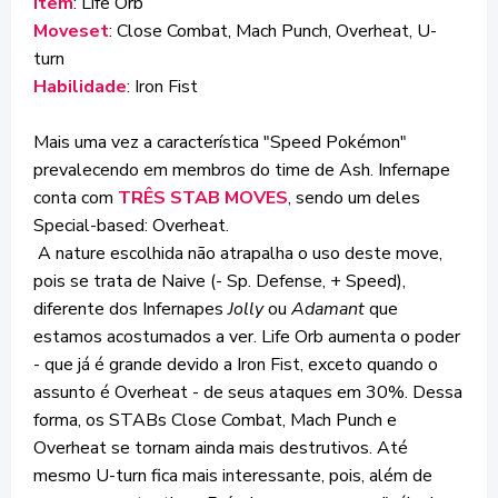
Item
: Life Orb
Moveset
: Close Combat, Mach Punch, Overheat, U-
turn
Habilidade
: Iron Fist
Mais uma vez a característica "Speed Pokémon"
prevalecendo em membros do time de Ash. Infernape
conta com
TRÊS STAB MOVES
, sendo um deles
Special-based: Overheat.
A nature escolhida não atrapalha o uso deste move,
pois se trata de Naive (- Sp. Defense, + Speed),
diferente dos Infernapes
Jolly
ou
Adamant
que
estamos acostumados a ver. Life Orb aumenta o poder
- que já é grande devido a Iron Fist, exceto quando o
assunto é Overheat - de seus ataques em 30%. Dessa
forma, os STABs Close Combat, Mach Punch e
Overheat se tornam ainda mais destrutivos. Até
mesmo U-turn fica mais interessante, pois, além de