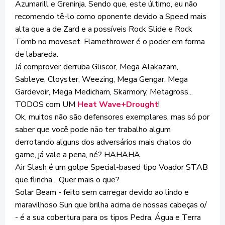
Azumarill e Greninja. Sendo que, este último, eu não
recomendo tê-lo como oponente devido a Speed mais
alta que a de Zard e a possíveis Rock Slide e Rock
Tomb no moveset. Flamethrower é o poder em forma
de labareda.
Já comprovei: derruba Gliscor, Mega Alakazam,
Sableye, Cloyster, Weezing, Mega Gengar, Mega
Gardevoir, Mega Medicham, Skarmory, Metagross...
TODOS com UM
Heat Wave+Drought
!
Ok, muitos não são defensores exemplares, mas só por
saber que você pode não ter trabalho algum
derrotando alguns dos adversários mais chatos do
game, já vale a pena, né? HAHAHA
Air Slash é um golpe Special-based tipo Voador STAB
que flincha... Quer mais o que?
Solar Beam - feito sem carregar devido ao lindo e
maravilhoso Sun que brilha acima de nossas cabeças o/
- é a sua cobertura para os tipos Pedra, Água e Terra