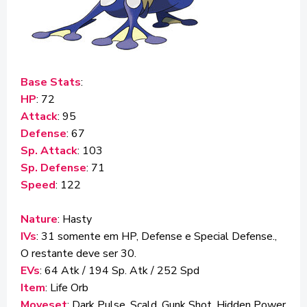
Base Stats
:
HP
: 72
Attack
: 95
Defense
: 67
Sp. Attack
: 103
Sp. Defense
: 71
Speed
: 122
Nature
: Hasty
IVs
: 31 somente em HP, Defense e Special Defense.,
O restante deve ser 30.
EVs
: 64 Atk / 194 Sp. Atk / 252 Spd
Item
: Life Orb
Moveset
: Dark Pulse, Scald, Gunk Shot, Hidden Power