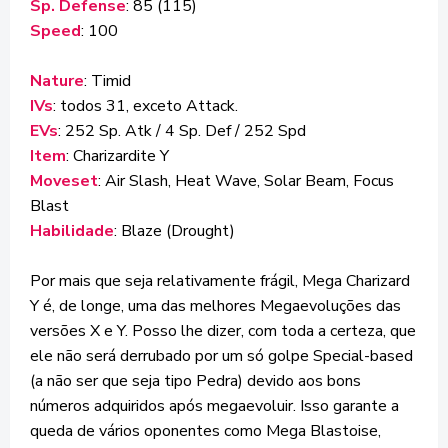
Sp. Defense
: 85 (115)
Speed
: 100
Nature
: Timid
IVs
: todos 31, exceto Attack.
EVs
: 252 Sp. Atk / 4 Sp. Def / 252 Spd
Item
: Charizardite Y
Moveset
: Air Slash, Heat Wave, Solar Beam, Focus
Blast
Habilidade
: Blaze (Drought)
Por mais que seja relativamente frágil, Mega Charizard
Y é, de longe, uma das melhores Megaevoluções das
versões X e Y. Posso lhe dizer, com toda a certeza, que
ele não será derrubado por um só golpe Special-based
(a não ser que seja tipo Pedra) devido aos bons
números adquiridos após megaevoluir. Isso garante a
queda de vários oponentes como Mega Blastoise,