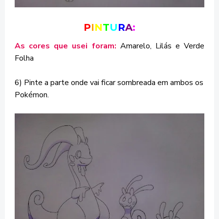
P
I
N
T
U
R
A
:
As cores que usei foram:
Amarelo,
Lilás e Verde
Folha
6) Pinte a parte onde vai ficar sombreada em ambos os
Pokémon.