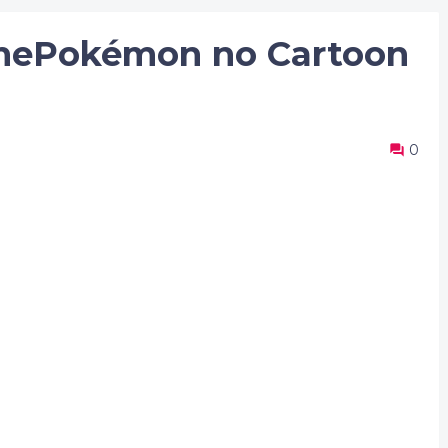
ilmePokémon no Cartoon
0