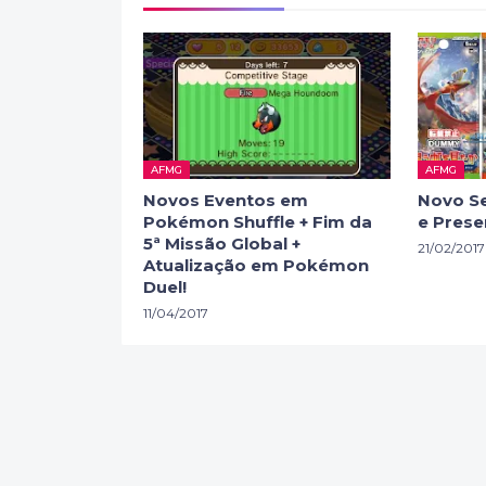
AFMG
AFMG
Novos Eventos em
Novo S
Pokémon Shuffle + Fim da
e Prese
5ª Missão Global +
21/02/2017
Atualização em Pokémon
Duel!
11/04/2017