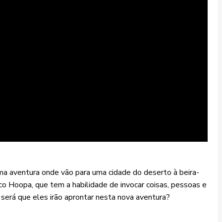
a aventura onde vão para uma cidade do deserto à beira-
co Hoopa, que tem a habilidade de invocar coisas, pessoas e
será que eles irão aprontar nesta nova aventura?