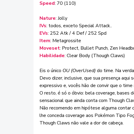
Speed
: 70 (110)
Nature
: Jolly
IVs
: todos, exceto Special Attack..
EVs
: 252 Atk / 4 Def / 252 Spd
Item
: Metagrossite
Moveset
: Protect, Bullet Punch, Zen Head
Habilidade
: Clear Body (Though Claws)
Eis o único
OU (OverUsed)
do time. Na verdad
Devo dizer, inclusive, que sua presença aqui
expressivo e, vocês hão de convir que o ti
O resto, é só o óbvio: bela coverage, bases
sensacional que ainda conta com Though Cla
Não recomendo em hipótese alguma contar 
lhe conceda coverage aos Pokémon Tipo Fogo
Though Claws não vale a dor de cabeça.