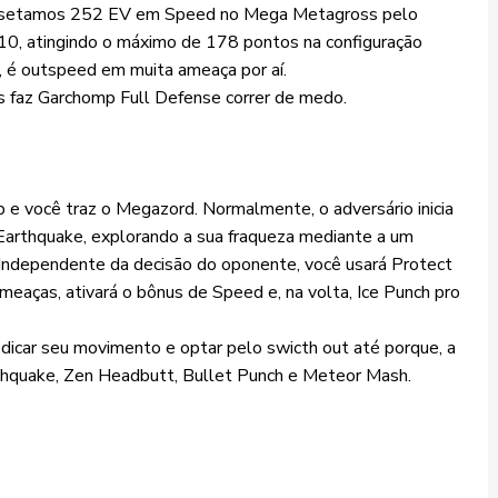
o setamos 252 EV em Speed no Mega Metagross pelo
10, atingindo o máximo de 178 pontos na configuração
s, é outspeed em muita ameaça por aí.
 faz Garchomp Full Defense correr de medo.
p e você traz o Megazord. Normalmente, o adversário inicia
arthquake, explorando a sua fraqueza mediante a um
ndependente da decisão do oponente, você usará Protect
ameaças, ativará o bônus de Speed e, na volta, Ice Punch pro
edicar seu movimento e optar pelo swicth out até porque, a
hquake, Zen Headbutt, Bullet Punch e Meteor Mash.