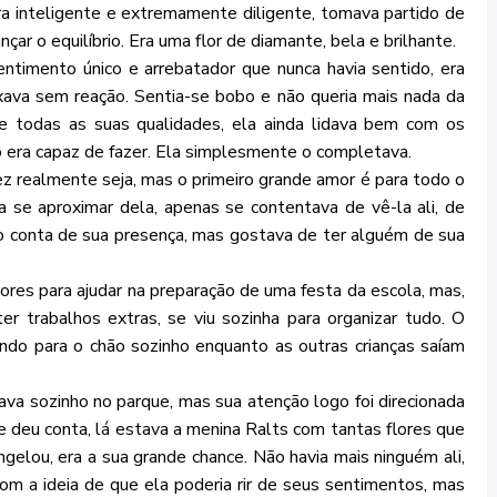
era inteligente e extremamente diligente, tomava partido de
ar o equilíbrio. Era uma flor de diamante, bela e brilhante.
imento único e arrebatador que nunca havia sentido, era
ixava sem reação. Sentia-se bobo e não queria mais nada da
e todas as suas qualidades, ela ainda lidava bem com os
 era capaz de fazer. Ela simplesmente o completava.
z realmente seja, mas o primeiro grande amor é para todo o
a se aproximar dela, apenas se contentava de vê-la ali, de
 conta de sua presença, mas gostava de ter alguém de sua
ores para ajudar na preparação de uma festa da escola, mas,
 trabalhos extras, se viu sozinha para organizar tudo. O
do para o chão sozinho enquanto as outras crianças saíam
va sozinho no parque, mas sua atenção logo foi direcionada
e deu conta, lá estava a menina Ralts com tantas flores que
gelou, era a sua grande chance. Não havia mais ninguém ali,
com a ideia de que ela poderia rir de seus sentimentos, mas