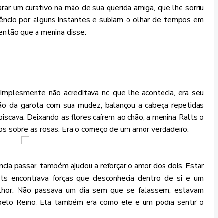
rar um curativo na mão de sua querida amiga, que lhe sorriu
êncio por alguns instantes e subiam o olhar de tempos em
então que a menina disse:
mplesmente não acreditava no que lhe acontecia, era seu
ão da garota com sua mudez, balançou a cabeça repetidas
iscava. Deixando as flores caírem ao chão, a menina Ralts o
os sobre as rosas. Era o começo de um amor verdadeiro.
ia passar, também ajudou a reforçar o amor dos dois. Estar
lts encontrava forças que desconhecia dentro de si e um
elhor. Não passava um dia sem que se falassem, estavam
pelo Reino. Ela também era como ele e um podia sentir o