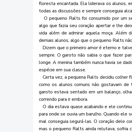
floresta encantada. Ela liderava os alunos, 
todas as discussões e sempre conseguia alcanç
O pequeno Ralts foi consumido por um sent
algo que fazia seu coração apertar e lhe de
vida além de admirar aquela moça. Além d
demais alunos, algo que o pequeno Ralts não
Dizem que o primeiro amor é eterno e talve
sempre. O garoto não sabia o que fazer par
longe. A menina também nunca havia se dado
espécie em sua classe.
Certa vez, a pequena Ralts decidiu colher fl
como os alunos comuns não gostavam de ter
garoto estava sentado em um balanço, olhan
correndo para ir embora.
O dia estava quase acabando e ele continua
para onde se ouvia um barulho. Quando ele s
mal conseguia segurá-las. O coração dele con
mas o pequeno Ralts ainda relutava, sofria 