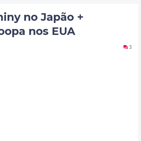
hiny no Japão +
Hoopa nos EUA
3