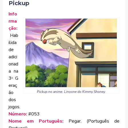
Pickup
Info
rma
ção:
Hab
ilida
de
adici
onad
a na
3
G
ª
eraç
ão
Pickup no anime. Linoone do Kimmy Shoney.
dos
jogos.
Número:
#053
Nome em Português:
Pegar. (Português de