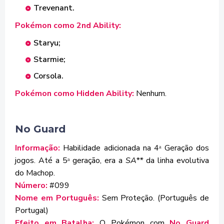
Trevenant.
Pokémon como 2nd Ability:
Staryu;
Starmie;
Corsola.
Pokémon como Hidden Ability:
Nenhum.
No Guard
Informação:
Habilidade adicionada na 4
Geração dos
ª
jogos. Até a 5
geração, era a
SA**
da linha evolutiva
ª
do Machop.
Número:
#099
Nome em Português:
Sem Proteção. (Português de
Portugal)
Efeito em Batalha:
O Pokémon com
No Guard