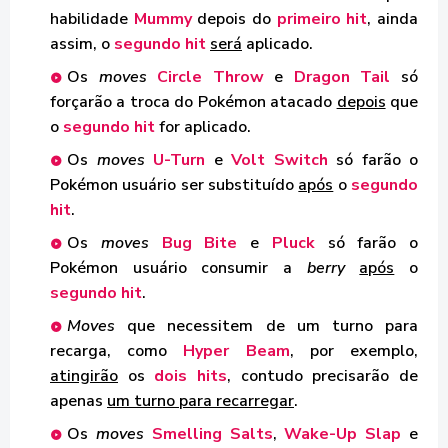
habilidade
Mummy
depois do
primeiro hit
, ainda
assim, o
segundo hit
será
aplicado.
Os
moves
Circle Throw
e
Dragon Tail
só
forçarão a troca do Pokémon atacado
depois
que
o
segundo hit
for aplicado.
Os
moves
U-Turn
e
Volt Switch
só farão o
Pokémon usuário ser substituído
após
o
segundo
hit
.
Os
moves
Bug Bite
e
Pluck
só farão o
Pokémon usuário consumir a
berry
após
o
segundo hit
.
Moves
que necessitem de um turno para
recarga, como
Hyper Beam
, por exemplo,
atingirão
os
dois hits
, contudo precisarão de
apenas
um turno para recarregar
.
Os
moves
Smelling Salts
,
Wake-Up Slap
e