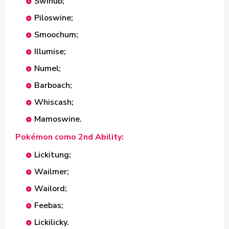
Swinub;
Piloswine;
Smoochum;
Illumise;
Numel;
Barboach;
Whiscash;
Mamoswine.
Pokémon como 2nd Ability:
Lickitung;
Wailmer;
Wailord;
Feebas;
Lickilicky.