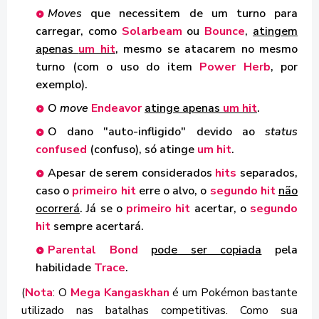
Moves
que necessitem de um turno para
carregar, como
Solarbeam
ou
Bounce
,
atingem
apenas
um hit
, mesmo se atacarem no mesmo
turno (com o uso do item
Power Herb
, por
exemplo).
O
move
Endeavor
atinge apenas
um hit
.
O dano "auto-infligido" devido ao
status
confused
(confuso), só atinge
um hit
.
Apesar de serem considerados
hits
separados,
caso o
primeiro hit
erre o alvo, o
segundo hit
não
ocorrerá
. Já se o
primeiro hit
acertar, o
segundo
hit
sempre acertará.
Parental Bond
pode ser copiada
pela
habilidade
Trace
.
(
Nota
: O
Mega Kangaskhan
é um Pokémon bastante
utilizado nas batalhas competitivas. Como sua