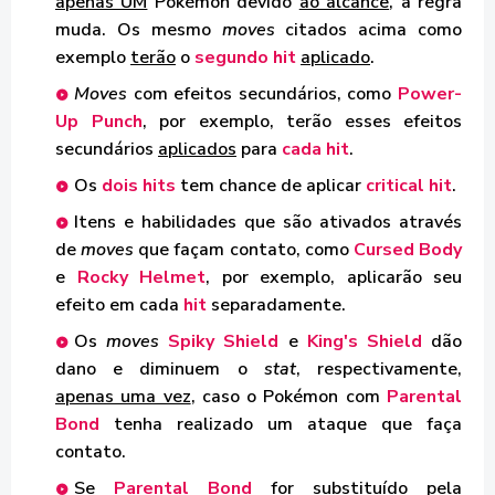
apenas UM
Pokémon devido
ao alcance
, a regra
muda. Os mesmo
moves
citados acima como
exemplo
terão
o
segundo hit
aplicado
.
Moves
com efeitos secundários, como
Power-
Up Punch
, por exemplo, terão esses efeitos
secundários
aplicados
para
cada hit
.
Os
dois hits
tem chance de aplicar
critical hit
.
Itens e habilidades que são ativados através
de
moves
que façam contato, como
Cursed Body
e
Rocky Helmet
, por exemplo, aplicarão seu
efeito em cada
hit
separadamente.
Os
moves
Spiky Shield
e
King's Shield
dão
dano e diminuem o
stat
, respectivamente,
apenas uma vez
, caso o Pokémon com
Parental
Bond
tenha realizado um ataque que faça
contato.
Se
Parental Bond
for substituído pela