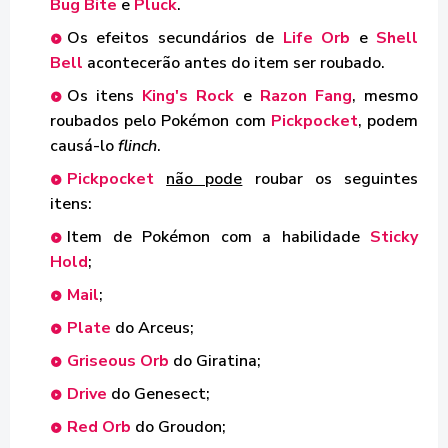
Bug Bite
e
Pluck
.
Os efeitos secundários de
Life Orb
e
Shell
Bell
acontecerão antes do item ser roubado.
Os itens
King's Rock
e
Razon Fang
, mesmo
roubados pelo Pokémon com
Pickpocket
, podem
causá-lo
flinch
.
Pickpocket
não pode
roubar os seguintes
itens:
Item de Pokémon com a habilidade
Sticky
Hold
;
Mail
;
Plate
do Arceus;
Griseous Orb
do Giratina;
Drive
do Genesect;
Red Orb
do Groudon;