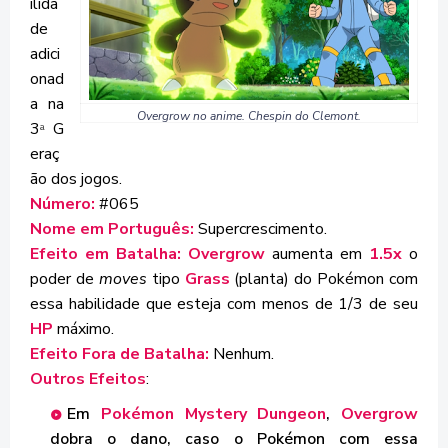
ilida
de
adici
onad
a na
Overgrow no anime. Chespin do Clemont.
3
G
ª
eraç
ão dos jogos.
Número:
#065
Nome em Português:
Supercrescimento.
Efeito em Batalha: Overgrow
aumenta em
1.5x
o
poder de
moves
tipo
Grass
(planta) do Pokémon com
essa habilidade que esteja com menos de 1/3 de seu
HP
máximo.
Efeito Fora de Batalha:
Nenhum.
Outros Efeitos
:
Em
Pokémon Mystery Dungeon
,
Overgrow
dobra o dano, caso o Pokémon com essa