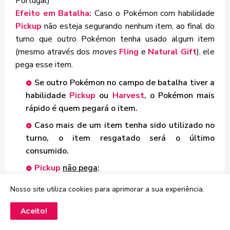
Portugal)
Efeito em Batalha:
Caso o Pokémon com habilidade
Pickup
não esteja segurando nenhum item, ao final do
turno que outro Pokémon tenha usado algum item
(mesmo através dos
moves
Fling
e
Natural Gift
), ele
pega esse item.
Se outro Pokémon no campo de batalha tiver a
habilidade
Pickup
ou
Harvest
, o Pokémon mais
rápido é quem pegará o item.
Caso mais de um item tenha sido utilizado no
turno, o item resgatado será o último
consumido.
Pickup
não pega
:
Item consumido por um Pokémon que tenha
Nosso site utiliza cookies para aprimorar a sua experiência.
saído do campo de batalha antes do turno
terminar;
Aceito!
Item já recuperado no turno, como pelo
move