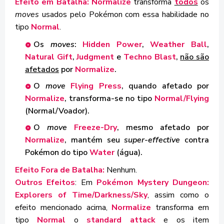
Efeito em Batalha: Normalize
transforma
todos
os
moves
usados pelo Pokémon com essa habilidade no
tipo
Normal
.
Os
moves
:
Hidden Power
,
Weather Ball
,
Natural Gift
,
Judgment
e
Techno Blast
,
não são
afetados
por
Normalize
.
O
move
Flying Press
, quando afetado por
Normalize
, transforma-se no tipo
Normal/Flying
(Normal/Voador).
O
move
Freeze-Dry
, mesmo afetado por
Normalize
, mantém seu
super-effective
contra
Pokémon do tipo
Water
(água).
Efeito Fora de Batalha:
Nenhum.
Outros Efeitos
: Em
Pokémon Mystery Dungeon:
Explorers of Time/Darkness/Sky
, assim como o
efeito mencionado acima,
Normalize
transforma em
tipo
Normal
o
standard attack
e os item