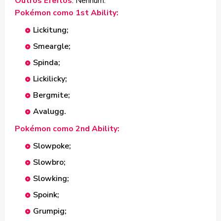
Outros Efeitos
: Nenhum.
Pokémon como 1st Ability:
Lickitung;
Smeargle;
Spinda;
Lickilicky;
Bergmite;
Avalugg.
Pokémon como 2nd Ability:
Slowpoke;
Slowbro;
Slowking;
Spoink;
Grumpig;