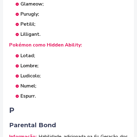
Glameow;
Purugly;
Petilil;
Lilligant.
Pokémon como Hidden Ability:
Lotad;
Lombre;
Ludicolo;
Numel;
Espurr.
P
Parental Bond
Informação:
Habilidade adicionada na 6
Geração dos