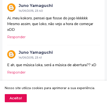
Juno Yamaguchi
14/09/2015, 23:40
Ai, meu kokoro, pensei que fosse do jogo kkkkkk
Mesmo assim, que loko, não vejo a hora de começar
xDD
Responder
Juno Yamaguchi
14/09/2015, 23:41
E ah, que música loka, será a música de abertura?? xD
Responder
Anônimo
Nosso site utiliza cookies para aprimorar a sua experiência.
14/09/2015, 23:42
Aceito!
simplesmente fodastico vo morrer se eu nao assistir
voces da PBN podiam mt bem quando lançar ja gravar