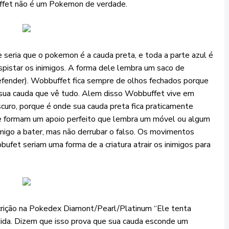
ffet não é um Pokemon de verdade.
ria que o pokemon é a cauda preta, e toda a parte azul é
spistar os inimigos. A forma dele lembra um saco de
defender). Wobbuffet fica sempre de olhos fechados porque
é sua cauda que vê tudo. Alem disso Wobbuffet vive em
 escuro, porque é onde sua cauda preta fica praticamente
 e formam um apoio perfeito que lembra um móvel ou algum
nimigo a bater, mas não derrubar o falso. Os movimentos
fet seriam uma forma de a criatura atrair os inimigos para
ção na Pokedex Diamont/Pearl/Platinum “Ele tenta
da. Dizem que isso prova que sua cauda esconde um