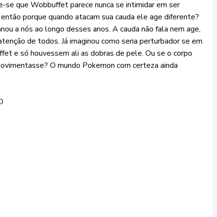
e-se que Wobbuffet parece nunca se intimidar em ser
l, então porque quando atacam sua cauda ele age diferente?
anou a nós ao longo desses anos. A cauda não fala nem age,
 atenção de todos. Já imaginou como seria perturbador se em
fet e só houvessem ali as dobras de pele. Ou se o corpo
 movimentasse? O mundo Pokemon com certeza ainda
D