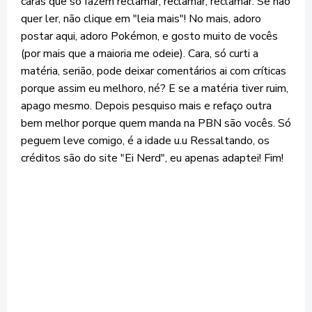
caras que só fazem reclamar, reclamar, reclamar. Se não
quer ler, não clique em "leia mais"! No mais, adoro
postar aqui, adoro Pokémon, e gosto muito de vocês
(por mais que a maioria me odeie). Cara, só curti a
matéria, serião, pode deixar comentários ai com críticas
porque assim eu melhoro, né? E se a matéria tiver ruim,
apago mesmo. Depois pesquiso mais e refaço outra
bem melhor porque quem manda na PBN são vocês. Só
peguem leve comigo, é a idade u.u Ressaltando, os
créditos são do site "Ei Nerd", eu apenas adaptei! Fim!