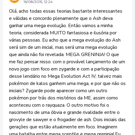
16/08/2015, 12:24
Olá, acho todas essas teorias bastante interessantes
e válidas e concordo plenamente que o Ash deva
ganhar uma mega evolução. Então vamos a minha
teoria, considerada MUITO fantasiosa e ilusória por
várias pessoas. Eu acho que a mega evolução do Ash
será sim de um inicial, mas será uma mega evolução
que ainda não foi revelada: MEGA GRENINJA! O que
me faz pensar nisso: com o provável lançamento de um
novo jogo com foco em zygarde e com a participação
desse lendário no Mega Evolution Act IV, talvez mais
pokémon de kalos ganhem uma mega, e por que não os
iniciais? Zygarde pode aparecer como um outro
pokémon por trás dos mistérios da ME, assim como
aconteceu com o rayquaza. O outro motivo foi o
nascimento de uma óbvia e grande rivalidade entre o
grovyle de sawyer e o frogadier de ash. Dois iniciais das
gerações que estão atualmente em foco. Imaginem
uma batalha entre mega sceptile e mega greninja! Eu