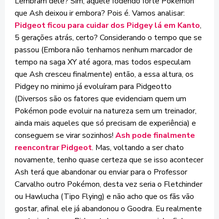
Lembram dele? Sim, aquele fodendo forte Pokémon
que Ash deixou ir embora? Pois é. Vamos analisar:
Pidgeot ficou para cuidar dos Pidgey lá em Kanto
,
5 gerações atrás, certo? Considerando o tempo que se
passou (Embora não tenhamos nenhum marcador de
tempo na saga XY até agora, mas todos especulam
que Ash cresceu finalmente) então, a essa altura, os
Pidgey no minimo já evoluíram para Pidgeotto
(Diversos são os fatores que evidenciam quem um
Pokémon pode evoluir na natureza sem um treinador,
ainda mais aqueles que só precisam de experiência) e
conseguem se virar sozinhos!
Ash pode finalmente
reencontrar Pidgeot
. Mas, voltando a ser chato
novamente, tenho quase certeza que se isso acontecer
Ash terá que abandonar ou enviar para o Professor
Carvalho outro Pokémon, desta vez seria o Fletchinder
ou Hawlucha (Tipo Flying) e não acho que os fãs vão
gostar, afinal ele já abandonou o Goodra. Eu realmente