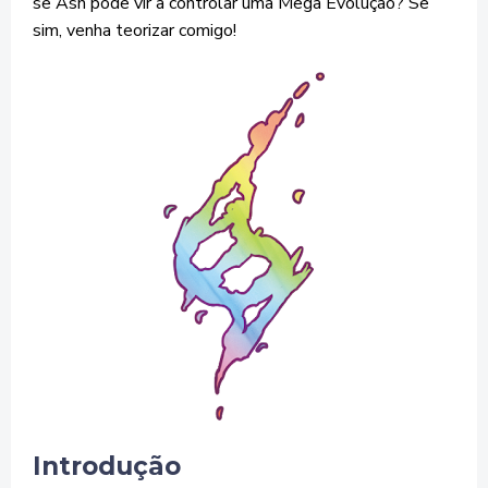
se Ash pode vir a controlar uma Mega Evolução? Se
sim, venha teorizar comigo!
Introdução