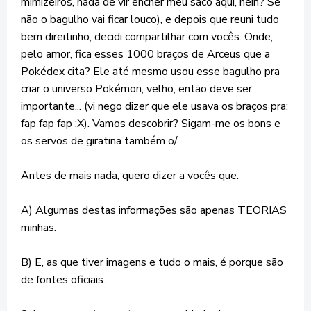
mimizeiros, nada de vir encher meu saco aqui, hein? Se
não o bagulho vai ficar louco), e depois que reuni tudo
bem direitinho, decidi compartilhar com vocês. Onde,
pelo amor, fica esses 1000 braços de Arceus que a
Pokédex cita? Ele até mesmo usou esse bagulho pra
criar o universo Pokémon, velho, então deve ser
importante... (vi nego dizer que ele usava os braços pra:
fap fap fap :X). Vamos descobrir? Sigam-me os bons e
os servos de giratina também o/
Antes de mais nada, quero dizer a vocês que:
A) Algumas destas informações são apenas TEORIAS
minhas.
B) E, as que tiver imagens e tudo o mais, é porque são
de fontes oficiais.