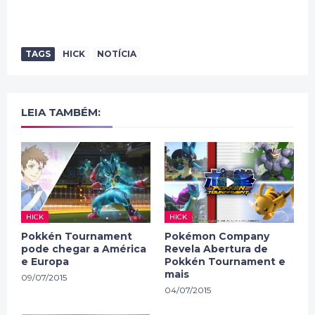
TAGS
HICK
NOTÍCIA
LEIA TAMBÉM:
HICK
HICK
Pokkén Tournament
Pokémon Company
pode chegar a América
Revela Abertura de
e Europa
Pokkén Tournament e
mais
09/07/2015
04/07/2015