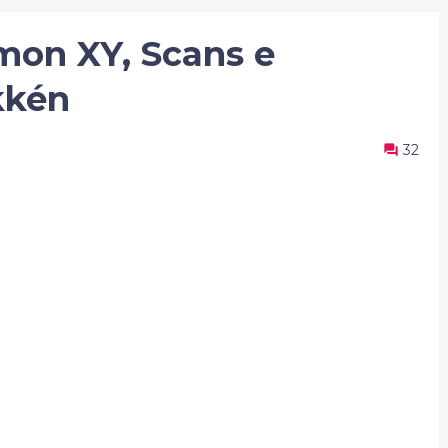
mon XY, Scans e
kkén
32