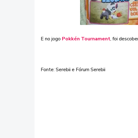
E no jogo
Pokkén Tournament
, foi descob
Fonte: Serebii e Fórum Serebii