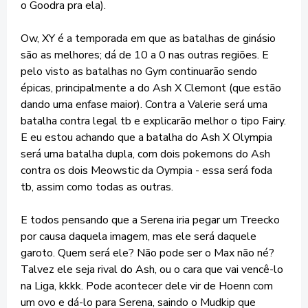
o Goodra pra ela).
Ow, XY é a temporada em que as batalhas de ginásio
são as melhores; dá de 10 a 0 nas outras regiões. E
pelo visto as batalhas no Gym continuarão sendo
épicas, principalmente a do Ash X Clemont (que estão
dando uma enfase maior). Contra a Valerie será uma
batalha contra legal tb e explicarão melhor o tipo Fairy.
E eu estou achando que a batalha do Ash X Olympia
será uma batalha dupla, com dois pokemons do Ash
contra os dois Meowstic da Oympia - essa será foda
tb, assim como todas as outras.
E todos pensando que a Serena iria pegar um Treecko
por causa daquela imagem, mas ele será daquele
garoto. Quem será ele? Não pode ser o Max não né?
Talvez ele seja rival do Ash, ou o cara que vai vencê-lo
na Liga, kkkk. Pode acontecer dele vir de Hoenn com
um ovo e dá-lo para Serena, saindo o Mudkip que