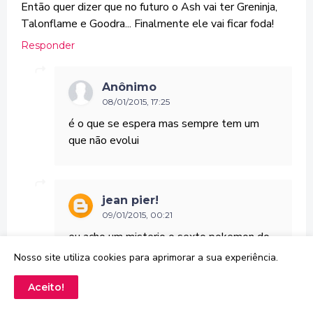
Então quer dizer que no futuro o Ash vai ter Greninja,
Talonflame e Goodra... Finalmente ele vai ficar foda!
Responder
Anônimo
08/01/2015, 17:25
é o que se espera mas sempre tem um
que não evolui
jean pier!
09/01/2015, 00:21
eu acho um misterio o sexto pokemon do
ash falta o seu tipo grama sera o
Nosso site utiliza cookies para aprimorar a sua experiência.
trevenant?? ou o pokemon que mega
evoluia??
Aceito!