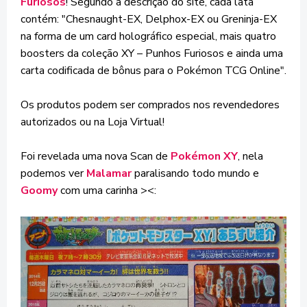
Furiosos
! Segundo a descrição do site, cada lata
contém: "Chesnaught-EX, Delphox-EX ou Greninja-EX
na forma de um card holográfico especial, mais quatro
boosters da coleção XY – Punhos Furiosos e ainda uma
carta codificada de bônus para o Pokémon TCG Online".
Os produtos podem ser comprados nos revendedores
autorizados ou na Loja Virtual!
Foi revelada uma nova Scan de
Pokémon XY
, nela
podemos ver
Malamar
paralisando todo mundo e
Goomy
com uma carinha ><: