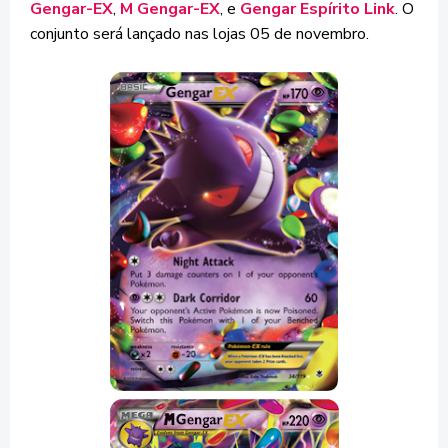
Gengar-EX
,
M Gengar-EX
, e
Gengar Espírito Link
. O
conjunto será lançado nas lojas 05 de novembro.