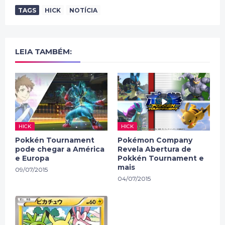
TAGS
HICK
NOTÍCIA
LEIA TAMBÉM:
HICK
HICK
Pokkén Tournament
Pokémon Company
pode chegar a América
Revela Abertura de
e Europa
Pokkén Tournament e
mais
09/07/2015
04/07/2015