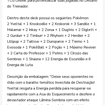
TCG Online, para potencializar suas jogadas no Desafio
do Treinador.
Dentro deste deck possui os seguintes Pokémon:
2 Yveltal + 1 Krookodile + 2 Krokorok + 3 Sandile + 1
Malamar + 2 Inkay + 2 Zorua + 1 Dugtrio + 2 Diglett +
2 Gurdurr + 2 Timburr + 2 Rhyhorn + 2 Herdier + 2
Lillipup + 2 Taillow + 2 Dunsparce + 2 Tierno + 1
Evosoda + 1 PokéBall + 2 Poção + 1 Máximo Reviver
+ 2 Carta do Professor + 1 Patins + 1 Círculo das
Sombras + 1 Shauna + 12 Energia de Escuridão e 6
Energia de Luta.
Descrição da embalagem: "Deixe seus oponentes no
chão com o baralho temático Investida de Destruição!
Yveltal resgata a Energia perdida para recuperar-se
rapidamente com a Asa do Esquecimento e desfere o
devastador ataque Lâmina Sombria com um efeito