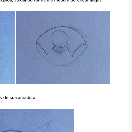
guida, vá dando forma à armadura de Chesnaught.
s de sua amadura.