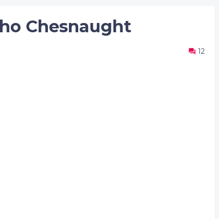
nho Chesnaught
12