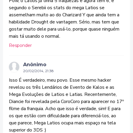
Pow, o Latios já tinha 5 fraquezas e agora tem 6, e
segundo o Serebii os stats do mega Latios se
assemelham muito ao do Charizard Y que ainda tem a
habilidade Drought de vantagem. Sério, mas tem que
gostar muito dele para usá-lo, porque quase ninguém
mais tá usando o normal.
Responder
Anônimo
20/02/2014, 21:38
Isso É verdadeiro, meu povo. Esse mesmo hacker
revelou os três Lendários de Evento de Kalos e as
Mega Evoluções de Latios e Latias. Recentemente,
Diancie foi revelada pela CoroCoro para aparecer no 17º
filme da franquia. Acho que isso é verdade, sim! E para
os que estão com dificuldade para diferenciá-los, ao
que parece, Mega Latios ocupa mais espaço na tela
superior do 3DS :)