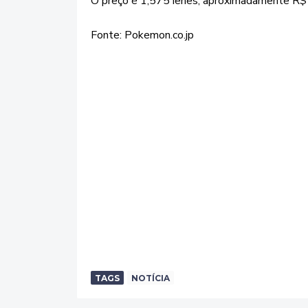
O preço é 1,575 ienes, aproximadamente R$
Fonte: Pokemon.co.jp
TAGS
NOTÍCIA