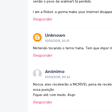
senão o povo da walmart tá perdido.
I am a Robot, a gonna make your internet disappea
Responder
Unknown
10/10/2013, 20:21
Nintendo tocando o terror haha. Tem que impor m
Responder
Anônimo
10/10/2013, 20:22
Nossa, eles receberão a INCRÍVEL pena de recebe
essa punição.
Fiquei até com medo. #sqn
Responder