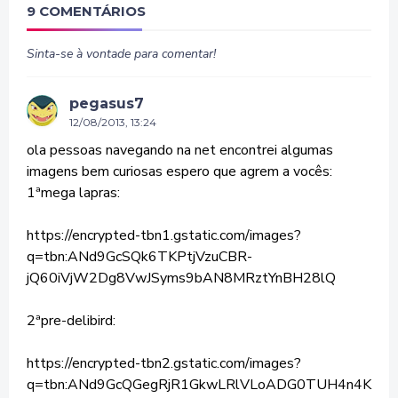
9 COMENTÁRIOS
Sinta-se à vontade para comentar!
pegasus7
12/08/2013, 13:24
ola pessoas navegando na net encontrei algumas
imagens bem curiosas espero que agrem a vocês:
1ªmega lapras:
https://encrypted-tbn1.gstatic.com/images?
q=tbn:ANd9GcSQk6TKPtjVzuCBR-
jQ60iVjW2Dg8VwJSyms9bAN8MRztYnBH28lQ
2ªpre-delibird:
https://encrypted-tbn2.gstatic.com/images?
q=tbn:ANd9GcQGegRjR1GkwLRlVLoADG0TUH4n4K