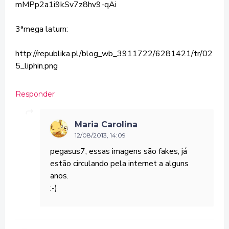
mMPp2a1i9kSv7z8hv9-qAi
3ªmega laturn:
http://republika.pl/blog_wb_3911722/6281421/tr/02
5_liphin.png
Responder
Maria Carolina
12/08/2013, 14:09
pegasus7, essas imagens são fakes, já
estão circulando pela internet a alguns
anos.
:-)