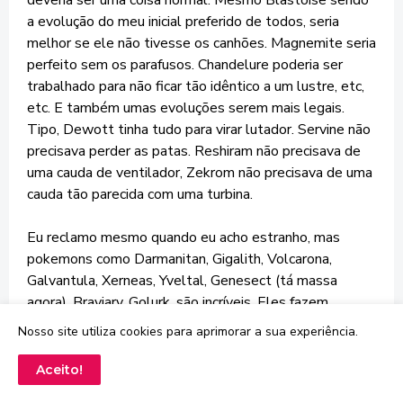
deveria ser uma coisa normal. Mesmo Blastoise sendo
a evolução do meu inicial preferido de todos, seria
melhor se ele não tivesse os canhões. Magnemite seria
perfeito sem os parafusos. Chandelure poderia ser
trabalhado para não ficar tão idêntico a um lustre, etc,
etc. E também umas evoluções serem mais legais.
Tipo, Dewott tinha tudo para virar lutador. Servine não
precisava perder as patas. Reshiram não precisava de
uma cauda de ventilador, Zekrom não precisava de uma
cauda tão parecida com uma turbina.
Eu reclamo mesmo quando eu acho estranho, mas
pokemons como Darmanitan, Gigalith, Volcarona,
Galvantula, Xerneas, Yveltal, Genesect (tá massa
agora), Braviary, Golurk, são incríveis. Eles fazem
pokemons incríveis quando querem, mas tem uns
Nosso site utiliza cookies para aprimorar a sua experiência.
pokemons que parece que eles fazem só para
completar um número.
Aceito!
Responder