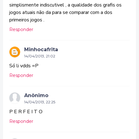
simplismente indiscutivel , a qualidade dos grafis os
jogos atuais não da para se comparar com a dos
primeiros jogos .
Responder
Minhocafrita
14/04/2013, 21:02
Só li vdds =P
Responder
Anônimo
14/04/2013, 22:25
P E R F E I T O
Responder