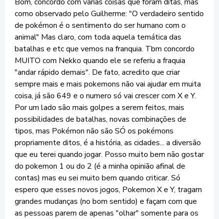
Bom, concordo com várias coisas que foram ditas, mas
como observado pelo Guilherme: "O verdadeiro sentido
de pokémon é o sentimento do ser humano com o
animal" Mas claro, com toda aquela temática das
batalhas e etc que vemos na franquia. Tbm concordo
MUITO com Nekko quando ele se referiu a fraquia
"andar rápido demais". De fato, acredito que criar
sempre mais e mais pokemons não vai ajudar em muita
coisa, já são 649 e o numero só vai crescer com X e Y.
Por um lado são mais golpes a serem feitos, mais
possibilidades de batalhas, novas combinações de
tipos, mas Pokémon não são SÓ os pokémons
propriamente ditos, é a história, as cidades... a diversão
que eu terei quando jogar. Posso muito bem não gostar
do pokemon 1 ou do 2 (é a minha opinião afinal de
contas) mas eu sei muito bem quando criticar. Só
espero que esses novos jogos, Pokemon X e Y, tragam
grandes mudanças (no bom sentido) e façam com que
as pessoas parem de apenas "olhar" somente para os