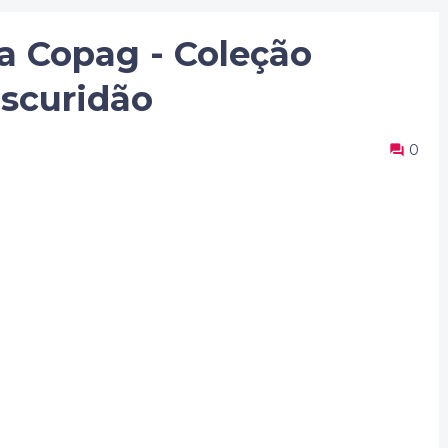
 Copag - Coleção
Escuridão
0