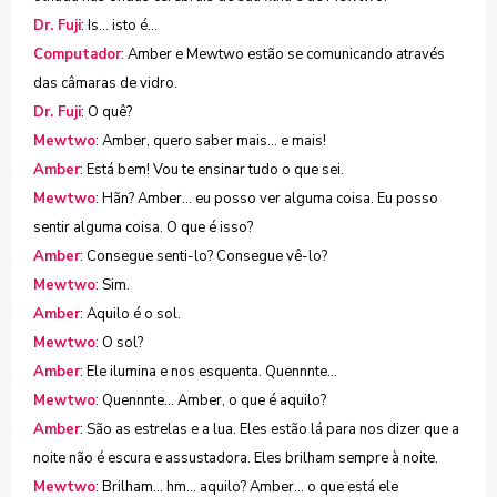
Dr. Fuji
: Is... isto é...
Computador
: Amber e Mewtwo estão se comunicando através
das câmaras de vidro.
Dr. Fuji
: O quê?
Mewtwo
: Amber, quero saber mais... e mais!
Amber
: Está bem! Vou te ensinar tudo o que sei.
Mewtwo
: Hãn? Amber... eu posso ver alguma coisa. Eu posso
sentir alguma coisa. O que é isso?
Amber
: Consegue senti-lo? Consegue vê-lo?
Mewtwo
: Sim.
Amber
: Aquilo é o sol.
Mewtwo
: O sol?
Amber
: Ele ilumina e nos esquenta. Quennnte...
Mewtwo
: Quennnte... Amber, o que é aquilo?
Amber
: São as estrelas e a lua. Eles estão lá para nos dizer que a
noite não é escura e assustadora. Eles brilham sempre à noite.
Mewtwo
: Brilham... hm... aquilo? Amber... o que está ele