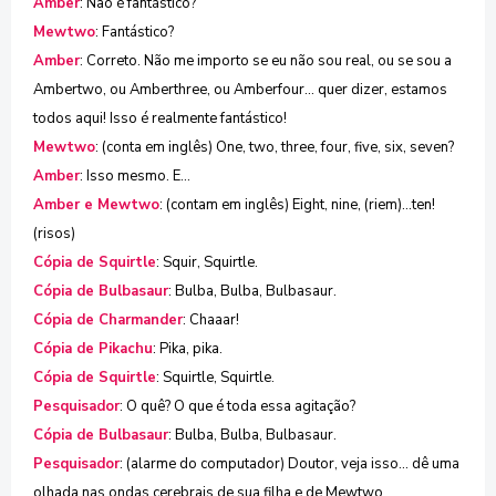
Amber
: Não é fantástico?
Mewtwo
: Fantástico?
Amber
: Correto. Não me importo se eu não sou real, ou se sou a
Ambertwo, ou Amberthree, ou Amberfour... quer dizer, estamos
todos aqui! Isso é realmente fantástico!
Mewtwo
: (conta em inglês) One, two, three, four, five, six, seven?
Amber
: Isso mesmo. E...
Amber e Mewtwo
: (contam em inglês) Eight, nine, (riem)...ten!
(risos)
Cópia de Squirtle
: Squir, Squirtle.
Cópia de Bulbasaur
: Bulba, Bulba, Bulbasaur.
Cópia de Charmander
: Chaaar!
Cópia de Pikachu
: Pika, pika.
Cópia de Squirtle
: Squirtle, Squirtle.
Pesquisador
: O quê? O que é toda essa agitação?
Cópia de Bulbasaur
: Bulba, Bulba, Bulbasaur.
Pesquisador
: (alarme do computador) Doutor, veja isso... dê uma
olhada nas ondas cerebrais de sua filha e de Mewtwo.