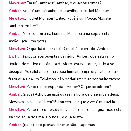
Mewtwo
: Deus? (Amber ri) Amber, o que nós somos?
Amber
: Você é um estranho e maravilhoso Pocket Monster.
Mewtwo
: Pocket Monster? Então, você é um Pocket Monster
também, Amber?
Amber
: Não, eu sou uma humana. Mas sou uma cópia, então...
então... (cai uma gota)
Mewtwo
: O que há de errado? O que há de errado, Amber?
Dr. Fuji
: (explica aos ouvintes da rádio) Amber, que estava no
líquido de cultivo da câmara de vidro, estava começando a se
dissipar. As células de uma cópia humana, cuja força vital é mais
fraca que a de um Pokémon, não poderiam viver por muito tempo.
Mewtwo
: Amber, me responda... Amber? O que aconteceu?
Amber
: (risos) Acho que está quase na hora de dizermos adeus,
Mewtwo... viva, está bem? Estou certa de que viver é maravilhoso.
Mewtwo
: Amber... eu... estou no vidro... dentro da água, mas está
saindo água dos meus olhos... o que é isto?
Amber
: (risos) Isso provavelmente são... lágrimas.