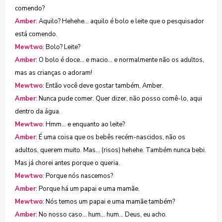
comendo?
Amber
: Aquilo? Hehehe... aquilo é bolo e leite que o pesquisador
está comendo.
Mewtwo
: Bolo? Leite?
Amber
: O bolo é doce... e macio... e normalmente não os adultos,
mas as crianças o adoram!
Mewtwo
: Então você deve gostar também, Amber.
Amber
: Nunca pude comer. Quer dizer, não posso comê-lo, aqui
dentro da água.
Mewtwo
: Hmm... e enquanto ao leite?
Amber
: É uma coisa que os bebês recém-nascidos, não os
adultos, querem muito. Mas... (risos) hehehe. Também nunca bebi.
Mas já chorei antes porque o queria.
Mewtwo
: Porque nós nascemos?
Amber
: Porque há um papai e uma mamãe.
Mewtwo
: Nós temos um papai e uma mamãe também?
Amber
: No nosso caso... hum... hum... Deus, eu acho.