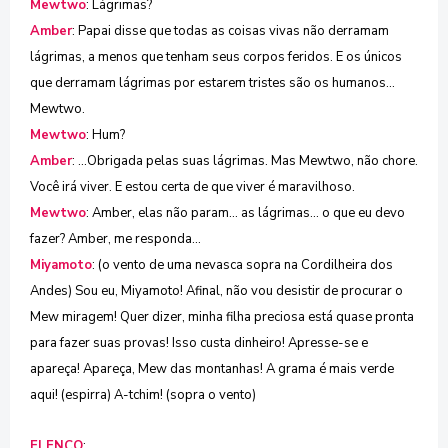
Mewtwo
: Lágrimas?
Amber
: Papai disse que todas as coisas vivas não derramam
lágrimas, a menos que tenham seus corpos feridos. E os únicos
que derramam lágrimas por estarem tristes são os humanos...
Mewtwo.
Mewtwo
: Hum?
Amber
: ...Obrigada pelas suas lágrimas. Mas Mewtwo, não chore.
Você irá viver. E estou certa de que viver é maravilhoso.
Mewtwo
: Amber, elas não param... as lágrimas... o que eu devo
fazer? Amber, me responda...
Miyamoto
: (o vento de uma nevasca sopra na Cordilheira dos
Andes) Sou eu, Miyamoto! Afinal, não vou desistir de procurar o
Mew miragem! Quer dizer, minha filha preciosa está quase pronta
para fazer suas provas! Isso custa dinheiro! Apresse-se e
apareça! Apareça, Mew das montanhas! A grama é mais verde
aqui! (espirra) A-tchim! (sopra o vento)
ELENCO
: