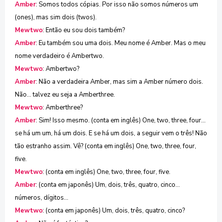
Amber
: Somos todos cópias. Por isso não somos números um
(ones), mas sim dois (twos).
Mewtwo
: Então eu sou dois também?
Amber
: Eu também sou uma dois. Meu nome é Amber. Mas o meu
nome verdadeiro é Ambertwo.
Mewtwo
: Ambertwo?
Amber
: Não a verdadeira Amber, mas sim a Amber número dois.
Não... talvez eu seja a Amberthree.
Mewtwo
: Amberthree?
Amber
: Sim! Isso mesmo. (conta em inglês) One, two, three, four...
se há um um, há um dois. E se há um dois, a seguir vem o três! Não
tão estranho assim. Vê? (conta em inglês) One, two, three, four,
five.
Mewtwo
: (conta em inglês) One, two, three, four, five.
Amber
: (conta em japonês) Um, dois, três, quatro, cinco...
números, dígitos...
Mewtwo
: (conta em japonês) Um, dois, três, quatro, cinco?