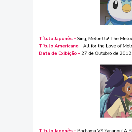
Título Japonês -
Sing, Meloetta! The Melod
Título Americano -
All for the Love of Mel
Data de Exibição -
27 de Outubro de 2012
Título Japonês -
Pochama VS Yanappu! A Ba