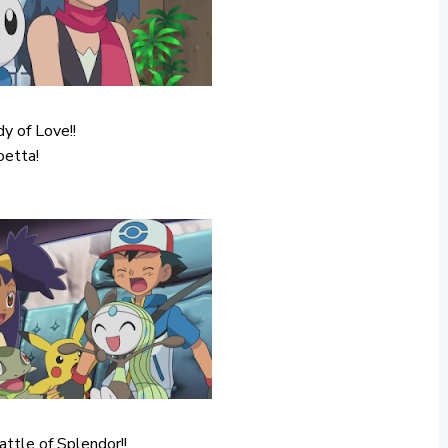
y of Love!!
oetta!
ttle of Splendor!!