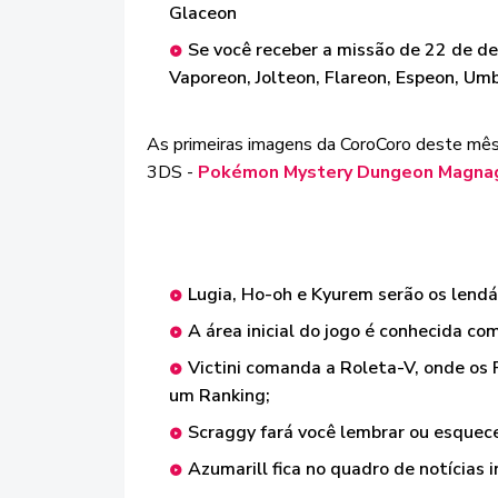
Glaceon
Se você receber a missão de 22 de d
Vaporeon, Jolteon, Flareon, Espeon, Um
As primeiras imagens da CoroCoro deste mê
3DS -
Pokémon Mystery Dungeon Magnagat
Lugia, Ho-oh e Kyurem serão os lendá
A área inicial do jogo é conhecida c
Victini comanda a Roleta-V, onde os
um Ranking;
Scraggy fará você lembrar ou esquece
Azumarill fica no quadro de notícias