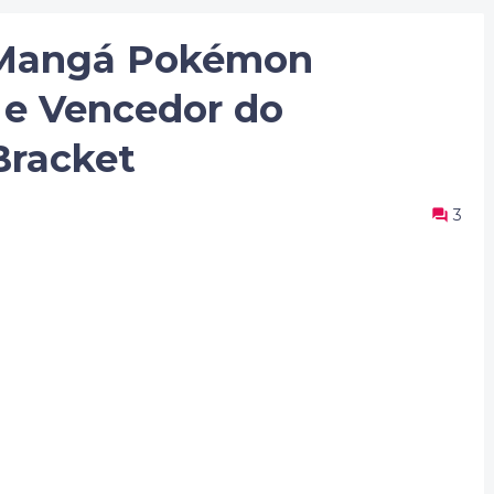
 Mangá Pokémon
 e Vencedor do
racket
3