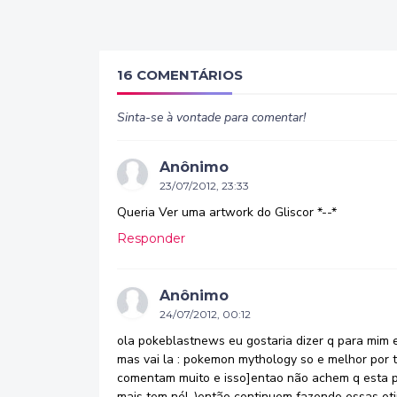
16 COMENTÁRIOS
Sinta-se à vontade para comentar!
Anônimo
23/07/2012, 23:33
Queria Ver uma artwork do Gliscor *--*
Responder
Anônimo
24/07/2012, 00:12
ola pokeblastnews eu gostaria dizer q para mim e
mas vai la : pokemon mythology so e melhor por t
comentam muito e isso]entao não achem q esta 
mais tem né! .)então continuem fazendo essas ot