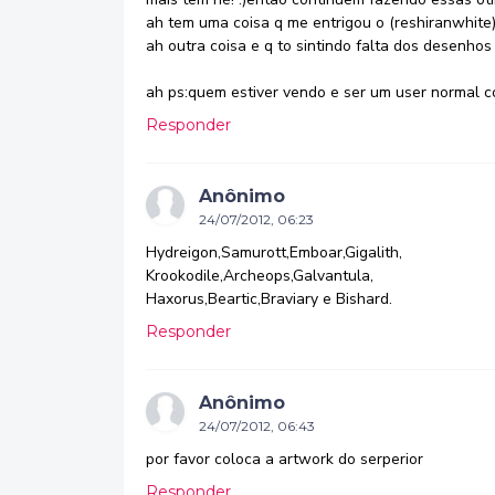
ah tem uma coisa q me entrigou o (reshiranwhite)
ah outra coisa e q to sintindo falta dos desenho
ah ps:quem estiver vendo e ser um user normal co
Responder
Anônimo
24/07/2012, 06:23
Hydreigon,Samurott,Emboar,Gigalith,
Krookodile,Archeops,Galvantula,
Haxorus,Beartic,Braviary e Bishard.
Responder
Anônimo
24/07/2012, 06:43
por favor coloca a artwork do serperior
Responder