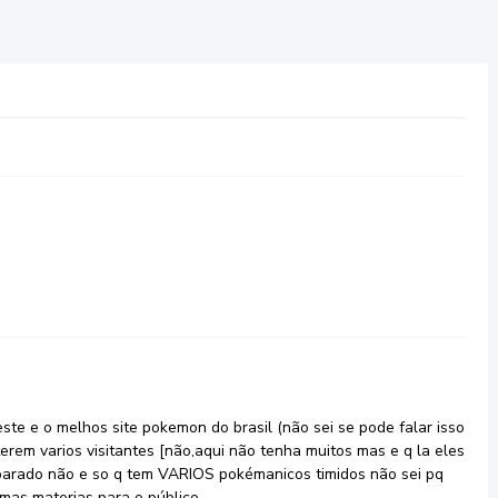
ste e o melhos site pokemon do brasil (não sei se pode falar isso
erem varios visitantes [não,aqui não tenha muitos mas e q la eles
parado não e so q tem VARIOS pokémanicos timidos não sei pq
imas materias para o público