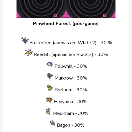
Pinwheel Forest (pós-game)
Butterfree (apenas em White 2) - 30 %
Beedrill (apenas em Black 2) - 30%
Poliwhirl -
30%
Murkrow
- 30%
Breloom
- 30%
Hariyama
- 30%
Medicham
- 30%
Bagon
- 30%