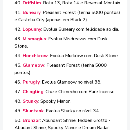
Drifblim
: Rota 13, Rota 14 e Reversal Montain.
Buneary
: Pleasant Forest (tenha 5000 pontos)
e Castelia City (apenas em Black 2).
Lopunny
: Evolua Buneary com felicidade ao dia.
Mismagius
: Evolua Misdreavus com Dusk
Stone.
Honchkrow
: Evolua Murkrow com Dusk Stone
.
Glameow
: Pleasant Forest (tenha 5000
pontos).
Purugly
: Evolua Glameow no nível 38.
Chingling
: Cruze Chimecho com Pure Incense.
Stunky
: Spooky Manor.
Skuntank
: Evolua Stunky no nível 34.
Bronzor
: Abundant Shrine, Hidden Grotto -
Abudant Shrine, Spooky Manor e Dream Radar.