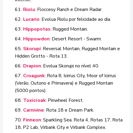
Riolu
: Floccesy Ranch e Dream Radar.
Lucario
: Evolua Riolu por felicidade ao dia.
Hippopotas
: Rugged Montain.
Hippowdon
: Desert Resort - Swarm.
Skorupi
: Reversal Montain, Rugged Montain e
Hidden Grotto - Rota 13.
Drapion
: Evolua Skorupi no nível 40.
Croagunk
: Rota 8, Icirrus City, Moor of Icirrus
(Verão, Outono e Primavera) e Rugged Montain
(5000 pontos).
Toxicroak
: Pinwheel Forest.
Carnivine
: Rota 18 e Dream Park.
Finneon
: Sparkling Sea, Rota 4, Rotas 17, Rota
18, P2 Lab, Virbank City e Virbank Complex.