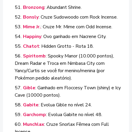
Bronzong
: Abundant Shrine.
Bonsly
: Cruze Sudowoodo com Rock Incense.
Mime Jr.
: Cruze Mr. Mime com Odd Incense.
Happiny
: Ovo ganhado em Nacrene City.
Chatot
: Hidden Grotto - Rota 18.
Spiritomb
: Spooky Manor (10.000 pontos),
Dream Radar e Troca em Nimbasa City com
Yancy/Curtis se você for menino/menina (por
Pokémon pedido aleatório).
Gible
: Ganhado em Floccesy Town (shiny) e Icy
Cave (10000 pontos).
Gabite
: Evolua Gible no nível 24.
Garchomp
: Evolua Gabite no nível 48.
Munchlax
: Cruze Snorlax Fêmea com Full
Incense.