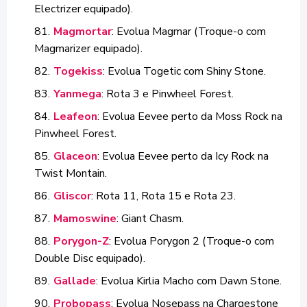
Electrizer equipado).
Magmortar
: Evolua Magmar (Troque-o com
Magmarizer equipado).
Togekiss
: Evolua Togetic com Shiny Stone.
Yanmega
: Rota 3 e Pinwheel Forest.
Leafeon
: Evolua Eevee perto da Moss Rock na
Pinwheel Forest.
Glaceon
: Evolua Eevee perto da Icy Rock na
Twist Montain.
Gliscor
: Rota 11, Rota 15 e Rota 23.
Mamoswine
: Giant Chasm.
Porygon-Z
: Evolua Porygon 2 (Troque-o com
Double Disc equipado).
Gallade
: Evolua Kirlia Macho com Dawn Stone.
Probopass
: Evolua Nosepass na Chargestone