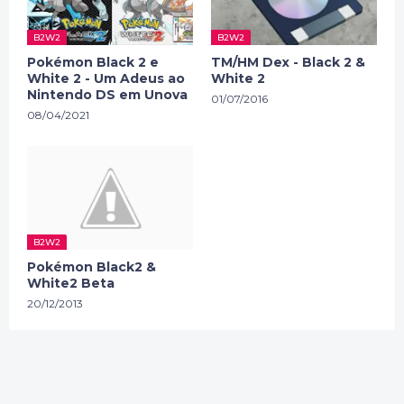
B2W2
B2W2
Pokémon Black 2 e
TM/HM Dex - Black 2 &
White 2 - Um Adeus ao
White 2
Nintendo DS em Unova
01/07/2016
08/04/2021
B2W2
Pokémon Black2 &
White2 Beta
20/12/2013