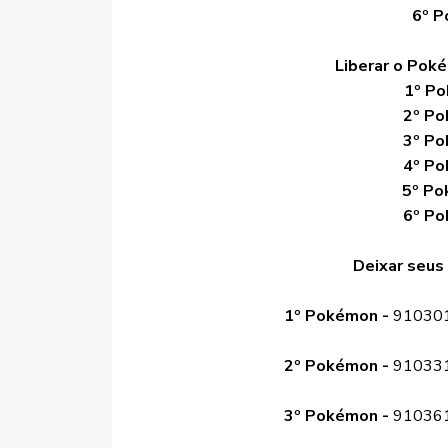
6º 
Liberar o Pok
1º Po
2º Po
3º Po
4º Po
5º Po
6º Po
Deixar seus
1º Pokémon -
91030
2º Pokémon
-
91033
3º Pokémon -
91036