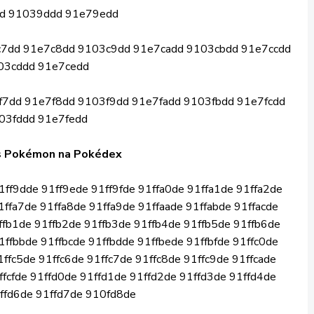
d 91039ddd 91e79edd
7dd 91e7c8dd 9103c9dd 91e7cadd 9103cbdd 91e7ccdd
03cddd 91e7cedd
7dd 91e7f8dd 9103f9dd 91e7fadd 9103fbdd 91e7fcdd
03fddd 91e7fedd
s Pokémon na Pokédex
1ff9dde 91ff9ede 91ff9fde 91ffa0de 91ffa1de 91ffa2de
1ffa7de 91ffa8de 91ffa9de 91ffaade 91ffabde 91ffacde
1ffb1de 91ffb2de 91ffb3de 91ffb4de 91ffb5de 91ffb6de
1ffbbde 91ffbcde 91ffbdde 91ffbede 91ffbfde 91ffc0de
1ffc5de 91ffc6de 91ffc7de 91ffc8de 91ffc9de 91ffcade
1ffcfde 91ffd0de 91ffd1de 91ffd2de 91ffd3de 91ffd4de
ffd6de 91ffd7de 910fd8de