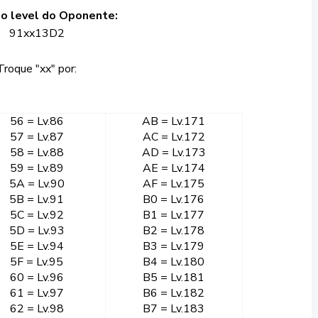
 o level do Oponente:
91xx13D2
Troque "xx" por:
56 = Lv.86
AB = Lv.171
57 = Lv.87
AC = Lv.172
58 = Lv.88
AD = Lv.173
59 = Lv.89
AE = Lv.174
5A = Lv.90
AF = Lv.175
5B = Lv.91
B0 = Lv.176
5C = Lv.92
B1 = Lv.177
5D = Lv.93
B2 = Lv.178
5E = Lv.94
B3 = Lv.179
5F = Lv.95
B4 = Lv.180
60 = Lv.96
B5 = Lv.181
61 = Lv.97
B6 = Lv.182
62 = Lv.98
B7 = Lv.183