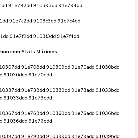
dd 91e792dd 910393dd 91e794dd
1dd 91e7c2dd 9103c3dd 91e7c4dd
1dd 91e7f2dd 9103f3dd 91e7f4dd
mon com Stats Máximos:
10307dd 91e708dd 910309dd 91e70add 91030bdd
d 91030ddd 91e70edd
10337dd 91e738dd 910339dd 91e73add 91033bdd
d 91033ddd 91e73edd
10367dd 91e768dd 910369dd 91e76add 91036bdd
d 91036ddd 91e76edd
10397dd 91e798dd 910399dd 91e79add 91039bdd