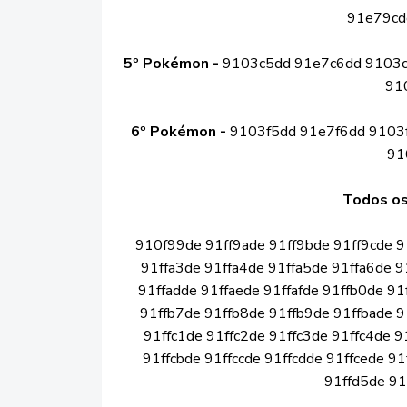
91e79cd
5º Pokémon -
9103c5dd 91e7c6dd 9103c
91
6º Pokémon -
9103f5dd 91e7f6dd 9103f
91
Todos o
910f99de 91ff9ade 91ff9bde 91ff9cde 9
91ffa3de 91ffa4de 91ffa5de 91ffa6de 9
91ffadde 91ffaede 91ffafde 91ffb0de 9
91ffb7de 91ffb8de 91ffb9de 91ffbade 9
91ffc1de 91ffc2de 91ffc3de 91ffc4de 9
91ffcbde 91ffccde 91ffcdde 91ffcede 9
91ffd5de 91