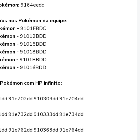
Pokémon:
9164eedc
érus nos Pokémon da equipe:
kémon -
9101FBDC
kémon -
91012BDD
kémon -
91015BDD
kémon -
91018BDD
kémon -
9101BBDD
kémon -
9101éBDD
 Pokémon com HP infinito:
1dd 91e702dd 910303dd 91e704dd
1dd 91e732dd 910333dd 91e734dd
1dd 91e762dd 910363dd 91e764dd