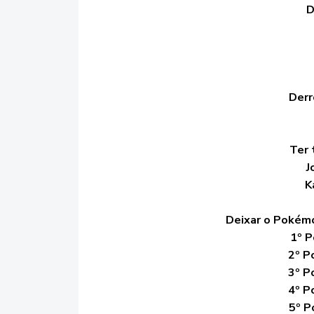
D
Derr
Ter 
J
K
Deixar o Pokémo
1º 
2º 
3º 
4º P
5º P