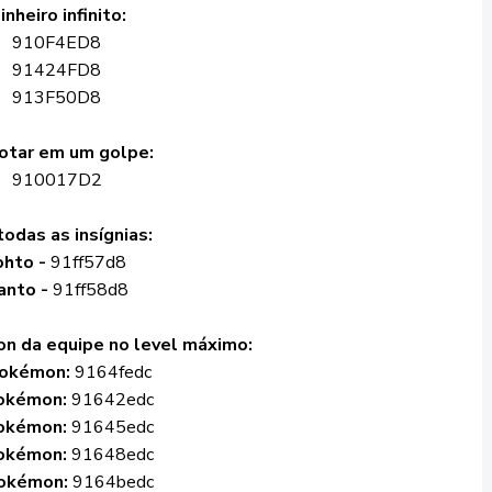
inheiro infinito:
910F4ED8
91424FD8
913F50D8
otar em um golpe:
910017D2
todas as insígnias:
ohto -
91ff57d8
anto -
91ff58d8
n da equipe no level máximo:
Pokémon:
9164fedc
Pokémon:
91642edc
Pokémon:
91645edc
okémon:
91648edc
okémon:
9164bedc