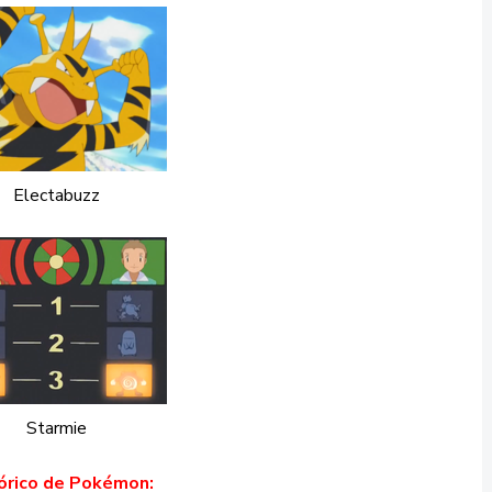
Electabuzz
Starmie
órico de Pokémon: