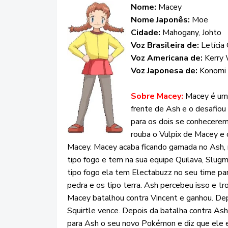
Nome:
Macey
Nome Japonês:
Moe
Cidade:
Mahogany, Johto
Voz Brasileira de:
Letícia
Voz Americana de:
Kerry 
Voz Japonesa de:
Konomi
Sobre Macey:
Macey é uma
frente de Ash e o desafiou
para os dois se conhecerem
rouba o Vulpix de Macey e 
Macey. Macey acaba ficando gamada no Ash,
tipo fogo e tem na sua equipe Quilava, Slug
tipo fogo ela tem Electabuzz no seu time par
pedra e os tipo terra. Ash percebeu isso e t
Macey batalhou contra Vincent e ganhou. Dep
Squirtle vence. Depois da batalha contra As
para Ash o seu novo Pokémon e diz que ele e