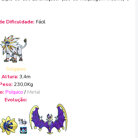
de Dificuldade:
Fácil
Solgaleo
Altura:
3,4m
Peso:
230,0Kg
o:
Psíquico
/
Metal
Evolução: