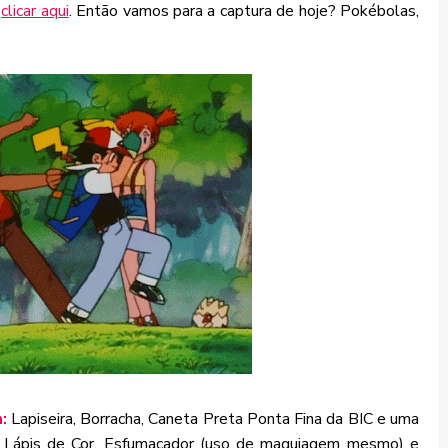
a
clicar aqui
. Então vamos para a captura de hoje? Pokébolas,
:
Lapiseira, Borracha, Caneta Preta Ponta Fina da BIC e uma
, Lápis de Cor, Esfumaçador (uso de maquiagem mesmo) e