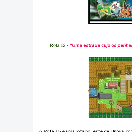
Rota 15
- "
Uma estrada cujo os penha
A Rota 15 é uma rota no leste de Unova, co