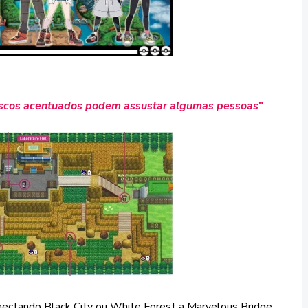
scos acentuados podem assustar algumas pessoas
"
nectando Black City ou White Forest a Marvelous Bridge.