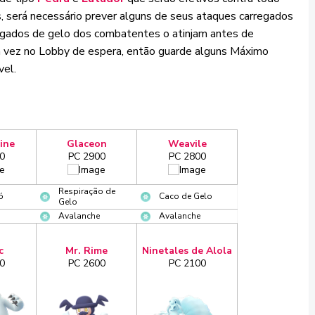
, será necessário prever alguns de seus ataques carregados
rregados de gelo dos combatentes o atinjam antes de
a vez no Lobby de espera, então guarde alguns Máximo
vel.
ine
Glaceon
Weavile
0
PC 2900
PC 2800
Respiração de
ó
Caco de Gelo
Gelo
Avalanche
Avalanche
c
Mr. Rime
Ninetales de Alola
0
PC 2600
PC 2100