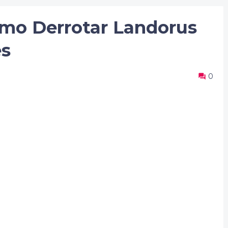
mo Derrotar Landorus
es
0