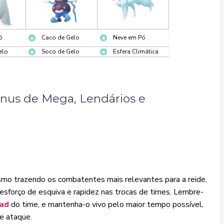
ó
Caco de Gelo
Neve em Pó
elo
Soco de Gelo
Esfera Climática
ônus de Mega, Lendários e
smo trazendo os combatentes mais relevantes para a reide,
sforço de esquiva e rapidez nas trocas de times. Lembre-
ead
do time, e mantenha-o vivo pelo maior tempo possível,
e ataque.