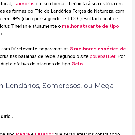
 local,
Landorus
em sua forma Therian fará sua estreia em
s as formas do Trio de Lendários Forças da Natureza, com
a em DPS (dano por segundo) e TDO (resultado final de
ndorus Therian é atualmente o
melhor atacante de tipo
o.
ar com IV relevante, separamos as
8 melhores espécies de
orus nas batalhas de reide, segundo o site
pokebattler
. Por
 duplo efetivo de ataques do tipo
Gelo
.
 Lendários, Sombrosos, ou Mega-
ifícil
 de tipo
Pedra
e
Lutador
que serão efetivos contra todo