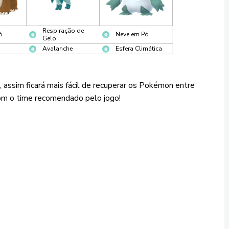
Respiração de
ó
Neve em Pó
Gelo
Avalanche
Esfera Climática
ssim ficará mais fácil de recuperar os Pokémon entre
com o time recomendado pelo jogo!