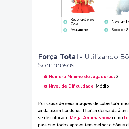
Respiração de
Neve em P
Gelo
Avalanche
Soco de G
Força Total -
U
tilizando B
Sombrosos
Número Mínimo de Jogadores:
2
Nível de Dificuldade:
Médio
Por causa de seus ataques de cobertura, me
ainda assim Landorus Therian demandará um e
se de colocar o
Mega Abomasnow
como
l
para que todos aproveitem melhor o bônus d