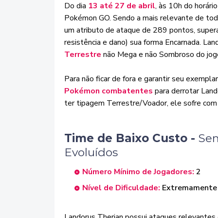
Do dia
13 até 27 de abril
, às 10h do horário
Pokémon GO. Sendo a mais relevante de toda
um atributo de ataque de 289 pontos, super
resistência e dano) sua forma Encarnada. La
Terrestre
não Mega e não Sombroso do jog
Para não ficar de fora e garantir seu exempl
Pokémon combatentes
para derrotar Land
ter tipagem Terrestre/Voador, ele sofre com
Time de Baixo Custo -
S
em
Evoluídos
Número Mínimo de Jogadores:
2
Nível de Dificuldade:
Extremamente d
Landorus Therian possui ataques relevantes