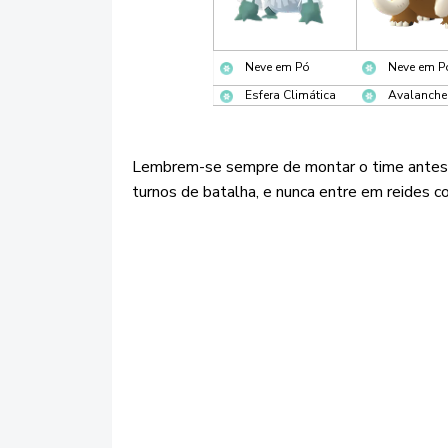
Neve em Pó
Neve em P
Esfera Climática
Avalanche
Lembrem-se sempre de montar o time antes, a
turnos de batalha, e nunca entre em reides 