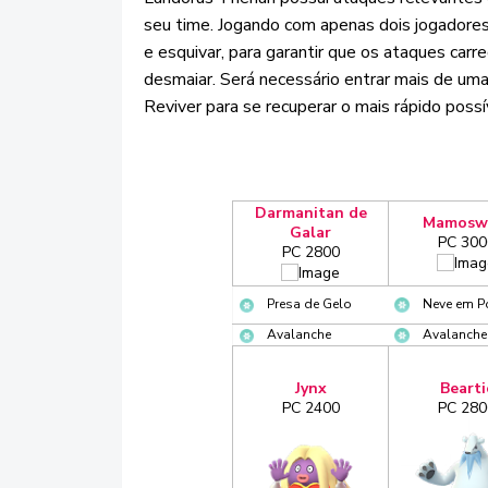
seu time. Jogando com apenas dois jogadores
e esquivar, para garantir que os ataques ca
desmaiar. Será necessário entrar mais de um
Reviver para se recuperar o mais rápido possí
Darmanitan de
Mamosw
Galar
PC 300
PC 2800
Presa de Gelo
Neve em P
Avalanche
Avalanche
Jynx
Bearti
PC 2400
PC 280