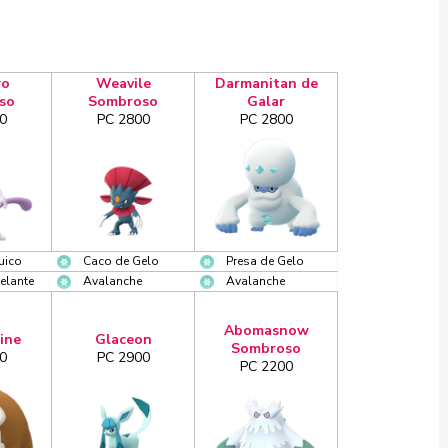
o
Weavile
Darmanitan de
so
Sombroso
Galar
0
PC 2800
PC 2800
uico
Caco de Gelo
Presa de Gelo
elante
Avalanche
Avalanche
Abomasnow
ine
Glaceon
Sombroso
0
PC 2900
PC 2200