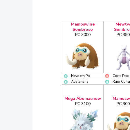
Mamoswine
Mewtw
Sombroso
Sombro
PC 3000
PC 390
Neve em Pó
Corte Psíq
Avalanche
Raio Cong
Mega Abomasnow
Mamosw
PC 3100
PC 300